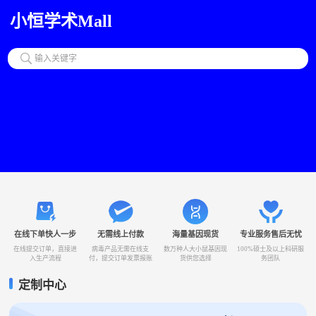
小恒学术Mall
输入关键字
在线下单快人一步
无需线上付款
海量基因现货
专业服务售后无忧
在线提交订单，直接进
病毒产品无需在线支
数万种人大小鼠基因现
100%硕士及以上科研服
入生产流程
付，提交订单发票报账
货供您选择
务团队
定制中心