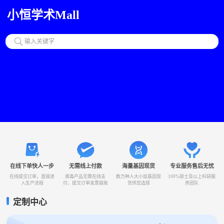
小恒学术Mall
输入关键字
在线下单快人一步
无需线上付款
海量基因现货
专业服务售后无忧
在线提交订单，直接进
病毒产品无需在线支
数万种人大小鼠基因现
100%硕士及以上科研服
入生产流程
付，提交订单发票报账
货供您选择
务团队
定制中心