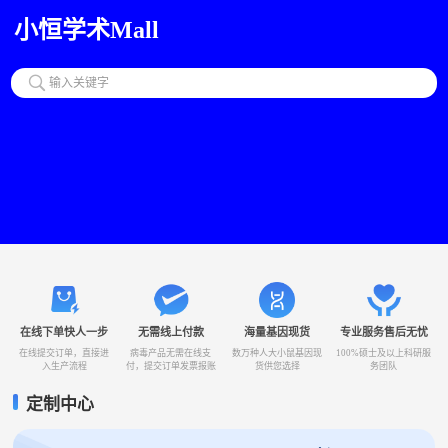
小恒学术Mall
输入关键字
在线下单快人一步
无需线上付款
海量基因现货
专业服务售后无忧
在线提交订单，直接进
病毒产品无需在线支
数万种人大小鼠基因现
100%硕士及以上科研服
入生产流程
付，提交订单发票报账
货供您选择
务团队
定制中心